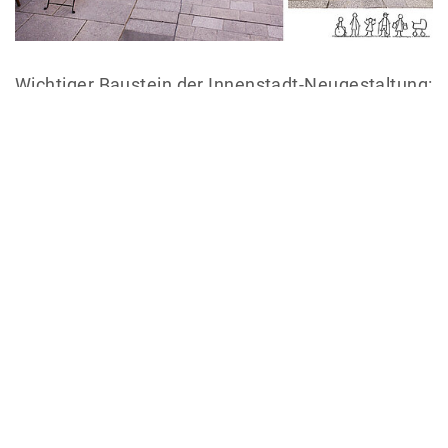
Wichtiger Baustein der Innenstadt-Neugestaltung:
Nach einem langen und intensiven Planungs- und
Abstimmungsprozess während der vergangenen
Jahre wurden erste Bauabschnitte in der Altstadt
von einem klassischen Straßenquerschnitt
(Differenzierung in Gehweg und Fahrbahn mit
Trennung durch einen Hochbord) barrierefrei und
niveaugleich ausgebaut und als
verkehrsberuhigter Bereich ausgewiesen.
Der barrierefreie Korridor, der blinden und
seheingeschränkten Personen als Führungslinie
dient und freigehalten werden muss, wird den
aktuellen Erfahrungen nach durch Autos,